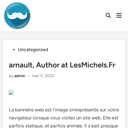
Skip
to
Mai
content
Open
Men
Search
Posted
Uncategorized
in
arnault, Author at LesMichels.Fr
by
admin
•
mai 17, 2022
La bannière web est l’image omniprésente sur votre
navigateur lorsque vous visitez un site web. Elle est
parfois statique, et parfois animée. Il s’agit presque