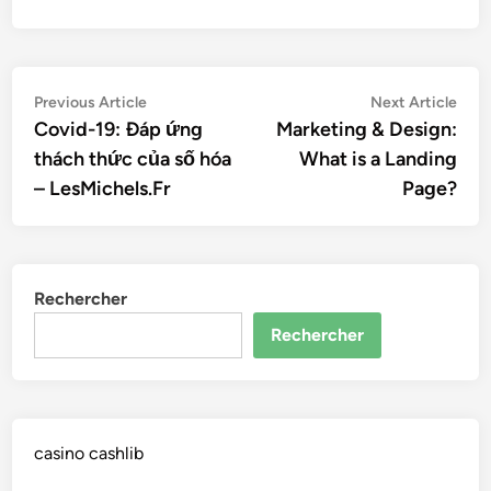
Navigation
Previous
Nex
Previous Article
Next Article
article:
artic
Covid-19: Đáp ứng
Marketing & Design:
de
thách thức của số hóa
What is a Landing
l’article
– LesMichels.Fr
Page?
Rechercher
Rechercher
casino cashlib